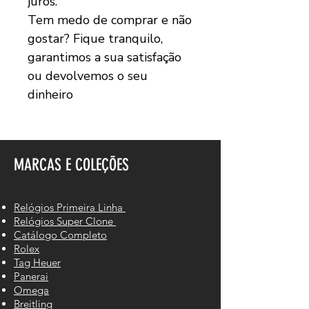
juros.
Tem medo de comprar e não
gostar? Fique tranquilo,
garantimos a sua satisfação
ou devolvemos o seu
dinheiro
MARCAS E COLEÇÕES
Relógios Primeira Linha
Relógios Super Clone
Catálogo Completo
Rolex
Tag Heuer
Panerai
Omega
Breitling