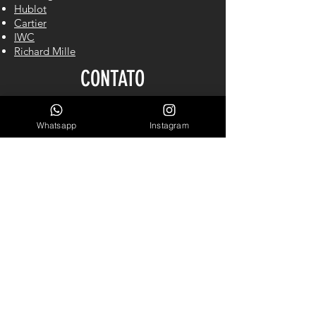
Hublot
Cartier
IWC
Richard Mille
CONTATO
Whatsapp
Instagram
Cel/WhastApp: (61) 98140-2550
LINKS ÚTEIS
Garantia
Blog
Sobre Nós
INSCREVA-SE