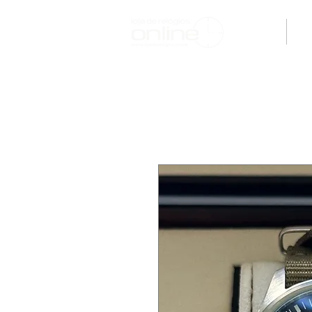
H O M E
M