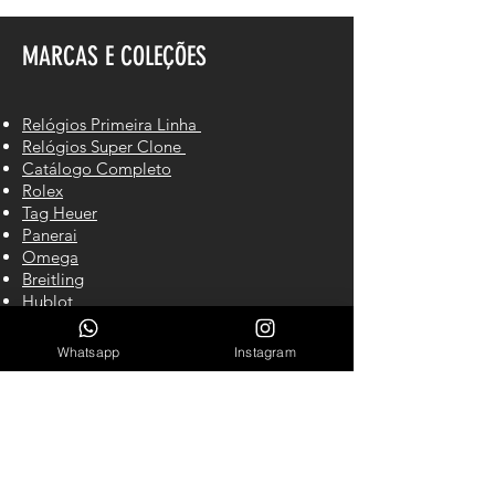
MARCAS E COLEÇÕES
Relógios Primeira Linha
Relógios Super Clone
Catálogo Completo
Rolex
Tag Heuer
Panerai
Omega
Breitling
Hublot
Cartier
IWC
Whatsapp
Instagram
Richard Mille
CONTATO