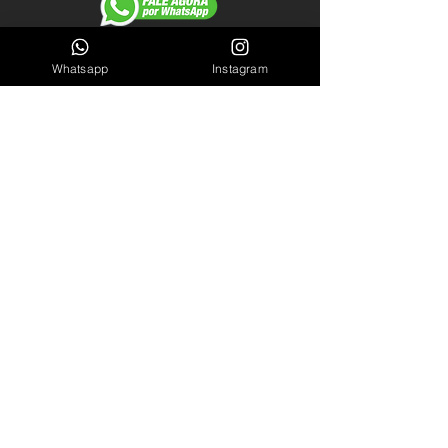
Cel/WhastApp: (61) 98140-2550
Whatsapp
Instagram
LINKS ÚTEIS
Garantia
Blog
Sobre Nós
INSCREVA-SE
INSCREVA-SE