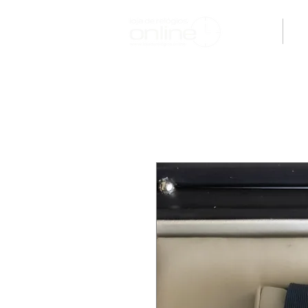
H O M E
M