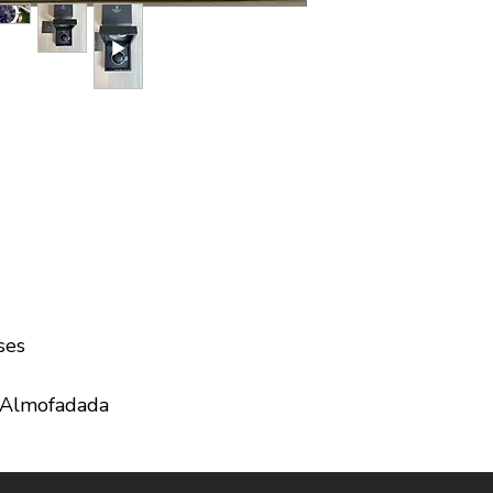
ses
 Almofadada