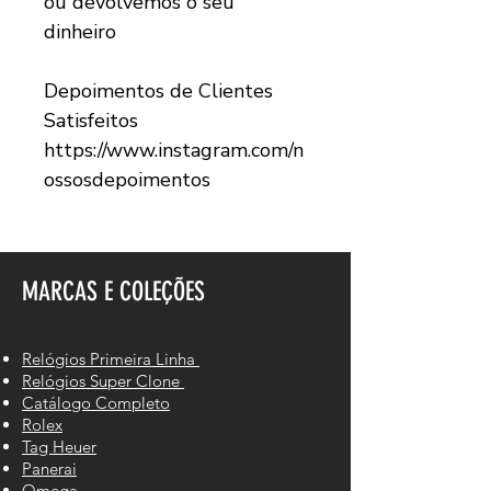
ou devolvemos o seu
dinheiro
Depoimentos de Clientes
Satisfeitos
https://www.instagram.com/n
ossosdepoimentos
MARCAS E COLEÇÕES
Relógios Primeira Linha
Relógios Super Clone
Catálogo Completo
Rolex
Tag Heuer
Panerai
Omega