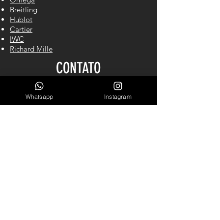
Breitling
Hublot
Cartier
IWC
Richard Mille
CONTATO
Whatsapp
Instagram
Cel/WhastApp: (61) 98140-2550
LINKS ÚTEIS
Garantia
Blog
Sobre Nós
INSCREVA-SE