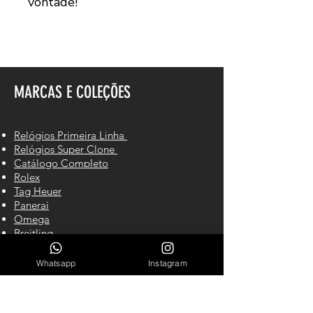
vontade!
MARCAS E COLEÇÕES
Relógios Primeira Linha
Relógios Super Clone
Catálogo Completo
Rolex
Tag Heuer
Panerai
Omega
Breitling
Hublot
Cartier
Whatsapp
Instagram
IWC
Richard Mille