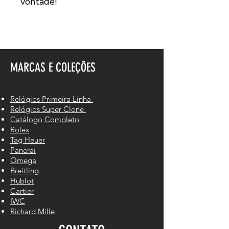
vontade!
MARCAS E COLEÇÕES
Relógios Primeira Linha
Relógios Super Clone
Catálogo Completo
Rolex
Tag Heuer
Panerai
Omega
Breitling
Hublot
Cartier
IWC
Richard Mille