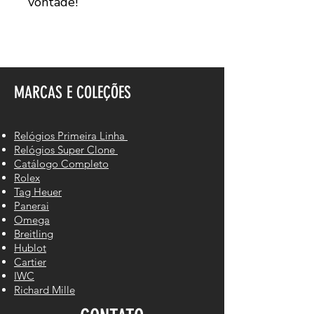
vontade!
MARCAS E COLEÇÕES
Relógios Primeira Linha
Relógios Super Clone
Catálogo Completo
Rolex
Tag Heuer
Panerai
Omega
Breitling
Hublot
Cartier
IWC
Richard Mille