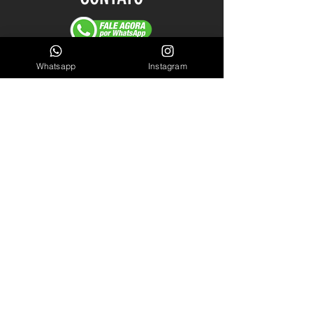
Cel/WhastApp: (61) 98140-2550
Whatsapp
Instagram
LINKS ÚTEIS
Garantia
Blog
Sobre Nós
INSCREVA-SE