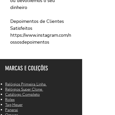
ou devolvemos o seu
dinheiro
Depoimentos de Clientes
Satisfeitos
https://www.instagram.com/n
ossosdepoimentos
MARCAS E COLEÇÕES
Relógios Primeira Linha
Relógios Super Clone
Catálogo Completo
Rolex
Tag Heuer
Panerai
Omega