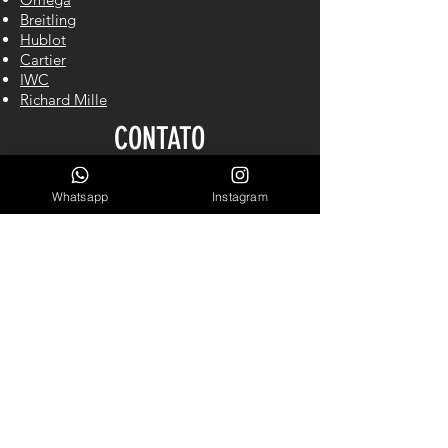
Breitling
Hublot
Cartier
IWC
Richard Mille
CONTATO
Whatsapp
Instagram
Cel/WhastApp: (61) 98140-2550
LINKS ÚTEIS
Garantia
Blog
Sobre Nós
INSCREVA-SE