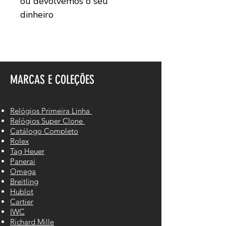
ou devolvemos o seu
dinheiro
MARCAS E COLEÇÕES
Relógios Primeira Linha
Relógios Super Clone
Catálogo Completo
Rolex
Tag Heuer
Panerai
Omega
Breitling
Hublot
Cartier
IWC
Richard Mille