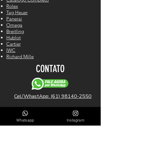
Rolex
Tag Heuer
Panerai
Omega
Breitling
Hublot
Cartier
IWC
Richard Mille
CONTATO
Cel/WhastApp: (61) 98140-2550
LINKS ÚTEIS
Whatsapp
Instagram
Garantia
Blog