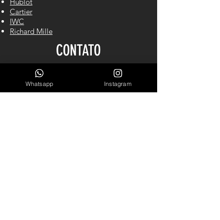
Hublot
Cartier
IWC
Richard Mille
CONTATO
Whatsapp
Instagram
Cel/WhastApp: (61) 98140-2550
LINKS ÚTEIS
Garantia
Blog
Sobre Nós
INSCREVA-SE