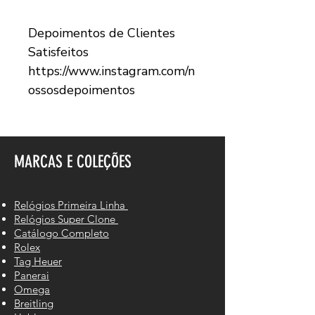
Depoimentos de Clientes
Satisfeitos
https://www.instagram.com/n
ossosdepoimentos
MARCAS E COLEÇÕES
Relógios Primeira Linha
Relógios Super Clone
Catálogo Completo
Rolex
Tag Heuer
Panerai
Omega
Breitling